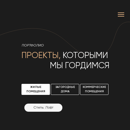
ПОРТФОЛИО
ПРОЕКТЫ,
КОТОРЫМИ
МЫ ГОРДИМСЯ
ЖИЛЫЕ
ЖИЛЫЕ
ЖИЛЫЕ
ЗАГОРОДНЫЕ
ЗАГОРОДНЫЕ
ЗАГОРОДНЫЕ
КОММЕРЧЕСКИЕ
КОММЕРЧЕСКИЕ
КОММЕРЧЕСКИЕ
ПОМЕЩЕНИЯ
ПОМЕЩЕНИЯ
ПОМЕЩЕНИЯ
ДОМА
ДОМА
ДОМА
ПОМЕЩЕНИЯ
ПОМЕЩЕНИЯ
ПОМЕЩЕНИЯ
Стиль: Современный
Стиль: Современный
Стиль: Лофт