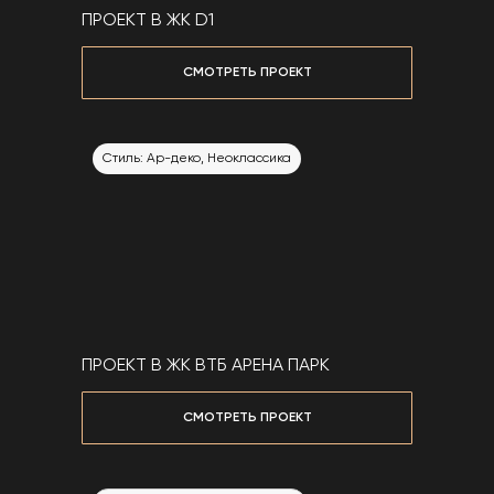
ПРОЕКТ В КП PARK FONTE
ПРОЕКТ В ЖК D1
СМОТРЕТЬ ПРОЕКТ
СМОТРЕТЬ ПРОЕКТ
Стиль: Эко, Современный
Стиль: Ар-деко, Неоклассика
ПРОЕКТ В ГП ДУБРОВКА
ПРОЕКТ В ЖК ВТБ АРЕНА ПАРК
СМОТРЕТЬ ПРОЕКТ
СМОТРЕТЬ ПРОЕКТ