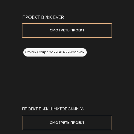
Нажимая кнопку отправить, вы соглашаетесь
ПРОЕКТ В Д. ВЕЛЕДНИКОВО
ПРОЕКТ В ЖК EVER
с
политикой конфиденциальности
СМОТРЕТЬ ПРОЕКТ
СМОТРЕТЬ ПРОЕКТ
Стиль: Современный минимализм
Стиль: Неоклассика, Минимализм
ПРОЕКТ В ЖК ШМИТОВСКИЙ 16
ПРОЕКТ НА УЛ. ЛАЗУРНАЯ
СМОТРЕТЬ ПРОЕКТ
СМОТРЕТЬ ПРОЕКТ
СМОТРЕТЬ ПРОЕКТ 9