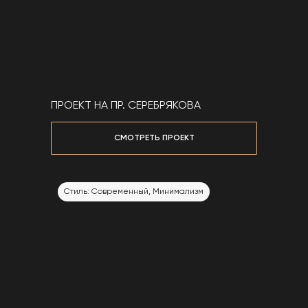
ПРОЕКТ НА ПР. СЕРЕБРЯКОВА
ПРОЕКТ В МОСКОВСКОЙ ОБЛ., Д. ЗЕЛЕНКОВО
СМОТРЕТЬ ПРОЕКТ
СМОТРЕТЬ ПРОЕКТ
Стиль: Современный
Стиль: Современный, Минимализм