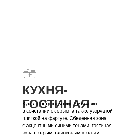
КУХНЯ-
ГОСТИНАЯ
Кухня с островом в цвете оливки
в сочетании с серым, а также узорчатой
плиткой на фартуке. Обеденная зона
с акцентными синими тонами, гостиная
зона с серым, оливковым и синим.