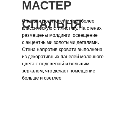
МАСТЕР
СПАЛЬНЯ
Спальня родителей имеет более
классическую стилистику. На стенах
размещены молдинги, освещение
с акцентными золотыми деталями.
Стена напротив кровати выполнена
из декоративных панелей молочного
цвета с подсветкой и большим
зеркалом, что делает помещение
больше и светлее.