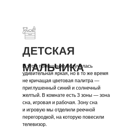
Нажимая кнопку отправить, вы соглашаетесь
с
политикой конфиденциальности
ДЕТСКАЯ
МАЛЬЧИКА
В этом помещение получилась
удивительная яркая, но в то же время
не кричащая цветовая палитра —
приглушенный синий и солнечный
желтый. В комнате есть 3 зоны — зона
сна, игровая и рабочая. Зону сна
и игровую мы отделили реечной
перегородкой, на которую повесили
телевизор.