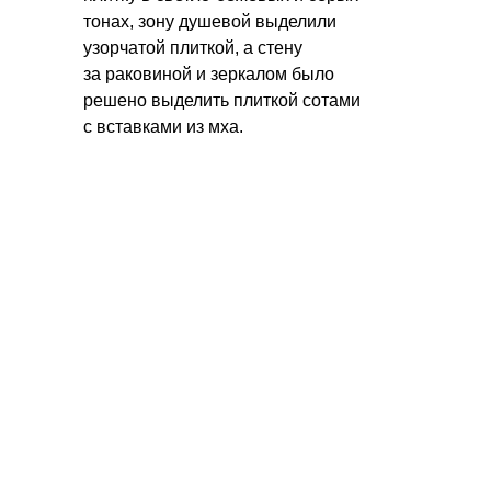
тонах, зону душевой выделили
узорчатой плиткой, а стену
за раковиной и зеркалом было
решено выделить плиткой сотами
с вставками из мха.
ОСТАЛИСЬ ВОПРОСЫ?
МЫ ВСЕГДА ГОТОВЫ
ПОМОЧЬ!
Заполните форму, и мы свяжемся
с вами в ближайшее время.
+7
Отправить