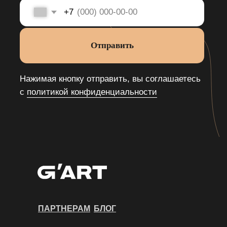
ПАРТНЕРАМ
БЛОГ