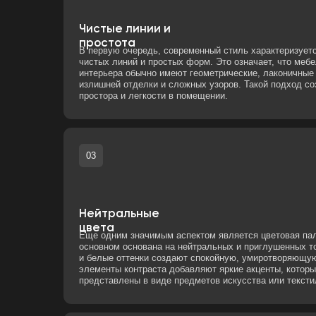
излишней отделки и сложных узоров. Такой подход создает о
простора и легкости в помещении.
03
Нейтральные
цвета
Еще одним значимым аспектом является цветовая палитра, ко
основном основана на нейтральных и приглушенных тонах. Бе
и белые оттенки создают спокойную, умиротворяющую атмосф
элементы контраста добавляют яркие акценты, которые могут 
представлены в виде предметов искусства или текстиля.
05
Освещение
Освещение играет критически важную роль в современном инт
Эффективное использование естественного света, а также пр