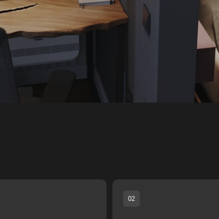
02
Функциональность
ьзованием
едметы
Одной из важнейших особенностей современного
 избегая
акцент на функциональности. Каждый предмет, 