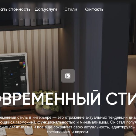
оимость
Доп.услуги
Стили
Контакты
+7 (919) 
РЕМЕННЫЙ СТИЛЬ
стиль в интерьере — это отражение актуальных тенденций дизайна,
гармонией, функциональностью и минимализмом. Он стал популярным
ятилетия и все еще сохраняет свою актуальность, адаптируясь к новым
требованиям и вкусам.