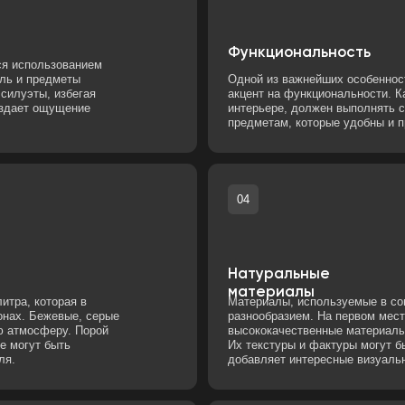
щущение
интерьере, должен выполнять свою роль, и пред
предметам, которые удобны и практичны.
04
Натуральные
материалы
торая в
Материалы, используемые в современном интерь
жевые, серые
разнообразием. На первом месте стоят экологич
еру. Порой
высококачественные материалы, такие как дерево
быть
Их текстуры и фактуры могут быть использованы 
добавляет интересные визуальные моменты и гл
06
Минимализм в
ерьере.
декоре
одуманная
Неотъемлемой частью современного стиля являе