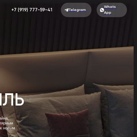
Whats
777-59-41
Telegram
App