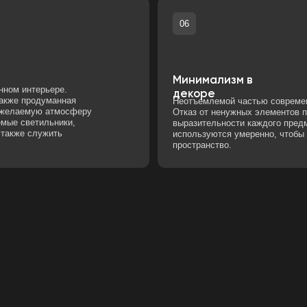
ую атмосферу
Отказ от ненужных элементов позволяет сосредо
тильники,
выразительности каждого предмета. Искусство, 
лужить
используются умеренно, чтобы подчеркнуть общи
пространство.
Ь В ИНТЕРЬЕРЕ ИДЕТ В НОГУ С ПОСЛ
ИЯМИ И ПРЕДПОЧИТАЕТ ПРОСТОТУ,
НОСТЬ И ЭКОЛОГИЧНОСТЬ. СОЧЕТАН
ИСКУСНОГО ДИЗАЙНА СОЗДАЕТ УНИКАЛ
ОТОРЫЕ НЕ ТОЛЬКО КРАСИВЫ, НО И УД