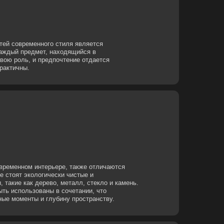
почтение отдается
ере, также отличаются
ески чистые и
, металл, стекло и камень.
в сочетании, что
убину пространству.
тся минимализм в декоре.