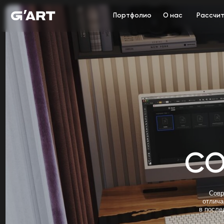
Портфолио
Рассчитать ст
О нас
СОВ
Современный 
отличающийся 
в последние дес