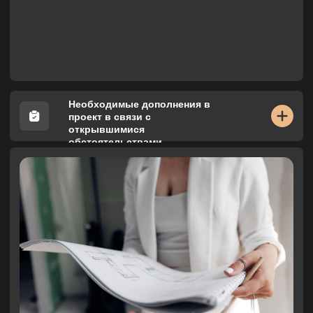
ЧТО НЕ ВКЛЮЧЕНО
Услуги, которые не входят в авторский надзор,
и которые лежат в области контроля прораба
(главного ответственного лица в строительных
работах)
Составление точной
сметы ремонтных
работ
Организация строительных
работ, необходимых для