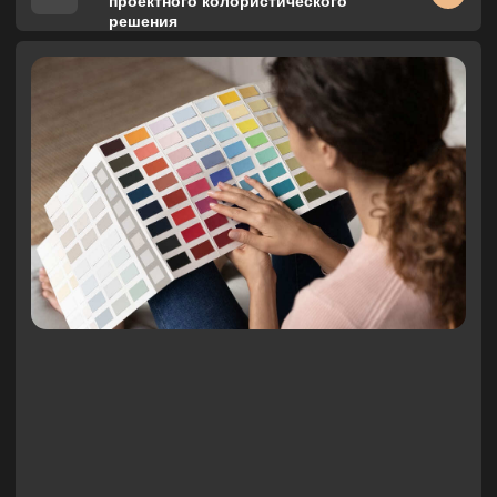
Консультации, связанные с
ремонтом, по технологии
проведения работ.
Контроль над закупкой через
сторонние магазины.
Прием скрытых работ, а также технология
производства строительства.
*То есть дизайнер следит, чтобы были подобраны розетки
соответствующего цвета, и они были бы установлены в
запланированных точках. Само подключение
электроцепей лежит вне зоны его ответственности.