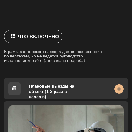
Невозможность перенести трубы горячего
водоснабжения (ГВС), в результате чего
необходимо будет менять план расположения
мебели в санузле или добавлять дополнительный
короб для зашивки труб.
Изменение уровня потолка в результате
создания дополнительных конструкций, что
может привести к замене конфигурации
осветительных приборов.
Первоначально согласованный материал
закончился, и необходимо подобрать новый
для реализации проекта
(как рекомендация —
сразу же оплачивать понравившийся
материал, чтобы избежать таких
ситуаций).
Корректировка чертежей и визуализаций, при
больших изменениях.
Контроль соответствия