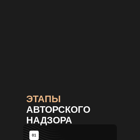
ЧТО ВКЛЮЧЕНО
ЭТАПЫ
В рамках авторского надзора дается разъяснение
по чертежам, но не ведется руководство
исполнением работ (это задача прораба).
АВТОРСКОГО
НАДЗОРА
Плановые выезды на
объект (1-2 раза в
неделю)
01