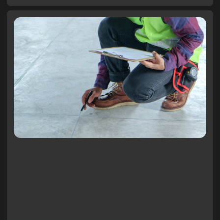
Проверка всех позиций перед закупкой, связь
с магазином для выставления корректного
счета, подборка затирок и пр.
Помощь в подборе и закупке
аксессуаров (для санузлов, декор и пр.)
Помощь в доставке чистовых материалов на
объект – доставщики связываются с нами, не
тревожа заказчика. После доставки и проверки
на объекте качества доставленного, заказчику
отправляется отчет. Заказчик получает отчет об
отслеживании сроков по заказным позициям.