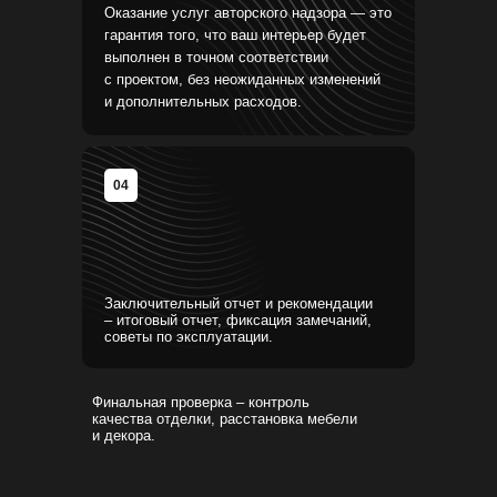
Оказание услуг авторского надзора — это
гарантия того, что ваш интерьер будет
выполнен в точном соответствии
с проектом, без неожиданных изменений
и дополнительных расходов.
Проверка соответствия использования
04
материалов с согласованными планами.
Проверка правильности раскладки плитки.
Проверка корректной разводки электричества
для установки осветительных приборов,
согласно спецификации.
Заключительный отчет и рекомендации
Соблюдение уровней и пропорций
– итоговый отчет, фиксация замечаний,
дополнительных конструкций, которые были
советы по эксплуатации.
первоначально согласованы в дизайн-проекте.
Финальная проверка – контроль
Необходимые дополнения в
проект в связи с
качества отделки, расстановка мебели
открывшимися
и декора.
обстоятельствами