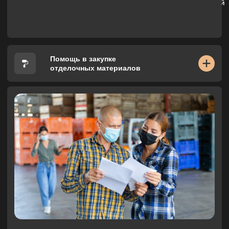
Дизайнер не берет на себя
ответственность за оплату
поставляемых товаров и услуг
мастеров. Также он не заключает
договоров, кроме документов на
проведение авторского надзора и
проведение ремонтно-строительных
работ, который подписывается
заказчиком и прорабом.
Цена рассчитывается
СТОИМОСТЬ
индивидуально
Заказать услугу
ОСТАЛИСЬ ВОПРОСЫ?
МЫ ВСЕГДА ГОТОВЫ
ПОМОЧЬ!
Заполните форму, и мы свяжемся