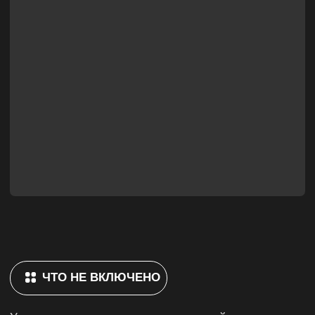
с вами в ближайшее время.
+7
Отправить
Нажимая кнопку отправить, вы соглашаетесь
с
политикой конфиденциальности