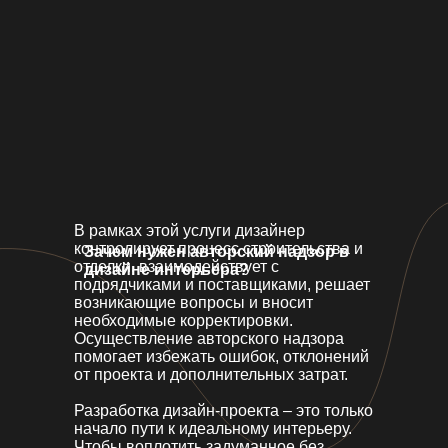
В рамках этой услуги дизайнер
контролирует процесс строительства и
Зачем нужен авторский надзор в
отделки, взаимодействует с
дизайне интерьера?
подрядчиками и поставщиками, решает
возникающие вопросы и вносит
необходимые корректировки.
Осуществление авторского надзора
помогает избежать ошибок, отклонений
от проекта и дополнительных затрат.
Разработка дизайн-проекта – это только
начало пути к идеальному интерьеру.
Чтобы воплотить задуманное без